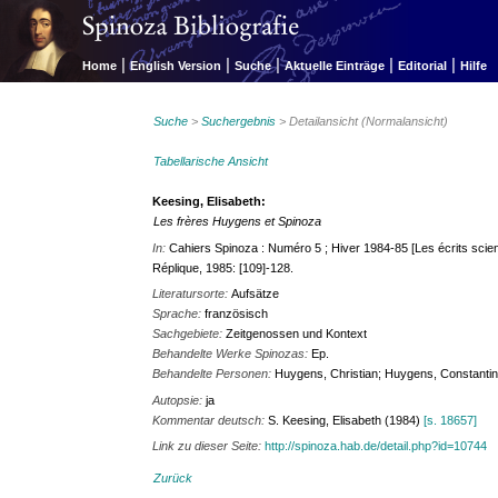
|
|
|
|
|
Home
English Version
Suche
Aktuelle Einträge
Editorial
Hilfe
Suche
>
Suchergebnis
> Detailansicht (Normalansicht)
Tabellarische Ansicht
Keesing, Elisabeth:
Les frères Huygens et Spinoza
In:
Cahiers Spinoza : Numéro 5 ; Hiver 1984-85 [Les écrits scie
Réplique, 1985: [109]-128.
Literatursorte:
Aufsätze
Sprache:
französisch
Sachgebiete:
Zeitgenossen und Kontext
Behandelte Werke Spinozas:
Ep.
Behandelte Personen:
Huygens, Christian; Huygens, Constanti
Autopsie:
ja
Kommentar deutsch:
S. Keesing, Elisabeth (1984)
[s. 18657]
Link zu dieser Seite:
http://spinoza.hab.de/detail.php?id=10744
Zurück