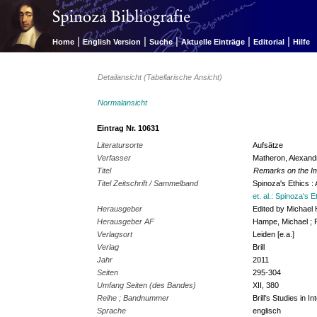
|
|
|
|
|
Home
English Version
Suche
Aktuelle Einträge
Editorial
Hilfe
Detailansicht (Tabellarische Ansicht)
Normalansicht
Eintrag Nr. 10631
Literatursorte
Aufsätze
Verfasser
Matheron, Alexand
Titel
Remarks on the Imm
Titel Zeitschrift / Sammelband
Spinoza's Ethics 
et. al.: Spinoza's E
Herausgeber
Edited by Michael
Herausgeber AF
Hampe, Michael ; R
Verlagsort
Leiden [e.a.]
Verlag
Brill
Jahr
2011
Seiten
295-304
Umfang Seiten (des Bandes)
XII, 380
Reihe ; Bandnummer
Brill's Studies in In
Sprache
englisch