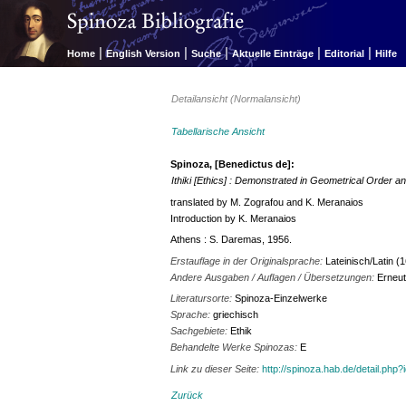
|
|
|
|
|
Home
English Version
Suche
Aktuelle Einträge
Editorial
Hilfe
Detailansicht (Normalansicht)
Tabellarische Ansicht
Spinoza, [Benedictus de]:
Ithiki [Ethics] : Demonstrated in Geometrical Order an
translated by M. Zografou and K. Meranaios
Introduction by K. Meranaios
Athens : S. Daremas, 1956.
Erstauflage in der Originalsprache:
Lateinisch/Latin (
Andere Ausgaben / Auflagen / Übersetzungen:
Erneut
Literatursorte:
Spinoza-Einzelwerke
Sprache:
griechisch
Sachgebiete:
Ethik
Behandelte Werke Spinozas:
E
Link zu dieser Seite:
http://spinoza.hab.de/detail.php
Zurück