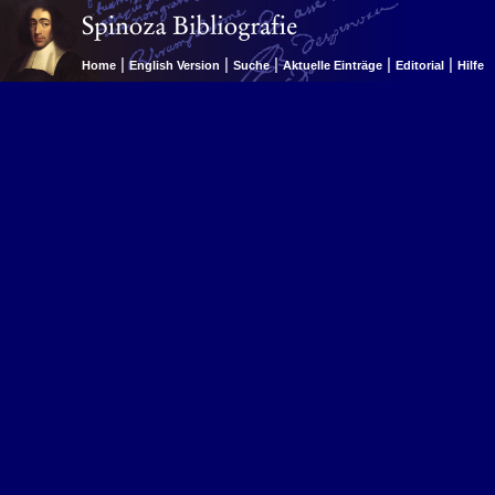
|
|
|
|
|
Home
English Version
Suche
Aktuelle Einträge
Editorial
Hilfe