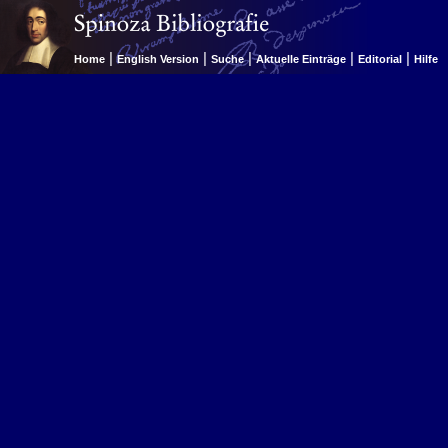
|
|
|
|
|
Home
English Version
Suche
Aktuelle Einträge
Editorial
Hilfe