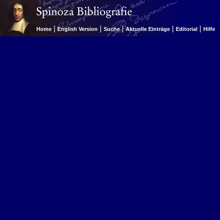
|
|
|
|
|
Home
English Version
Suche
Aktuelle Einträge
Editorial
Hilfe