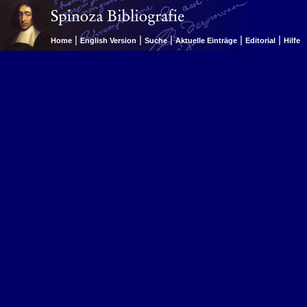
|
|
|
|
|
Home
English Version
Suche
Aktuelle Einträge
Editorial
Hilfe