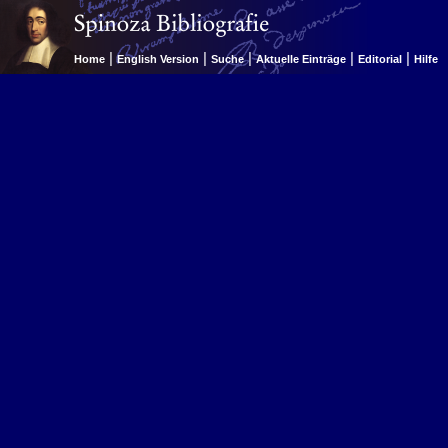
|
|
|
|
|
Home
English Version
Suche
Aktuelle Einträge
Editorial
Hilfe