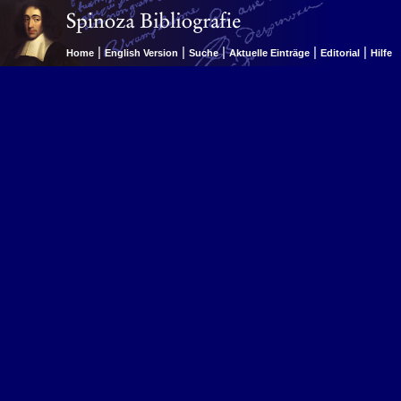
|
|
|
|
|
Home
English Version
Suche
Aktuelle Einträge
Editorial
Hilfe