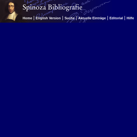
|
|
|
|
|
Home
English Version
Suche
Aktuelle Einträge
Editorial
Hilfe