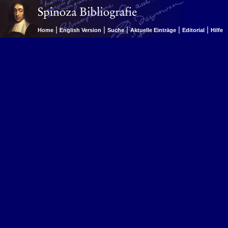
|
|
|
|
|
Home
English Version
Suche
Aktuelle Einträge
Editorial
Hilfe