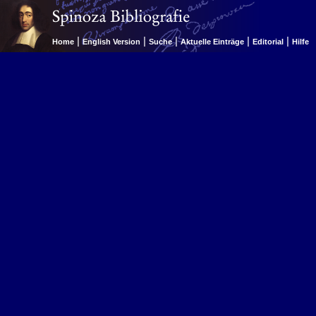
|
|
|
|
|
Home
English Version
Suche
Aktuelle Einträge
Editorial
Hilfe