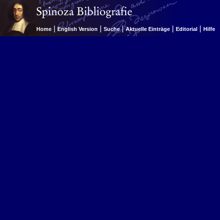
|
|
|
|
|
Home
English Version
Suche
Aktuelle Einträge
Editorial
Hilfe