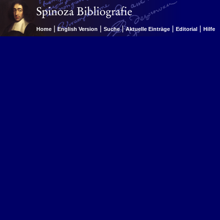
|
|
|
|
|
Home
English Version
Suche
Aktuelle Einträge
Editorial
Hilfe