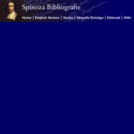
|
|
|
|
|
Home
English Version
Suche
Aktuelle Einträge
Editorial
Hilfe