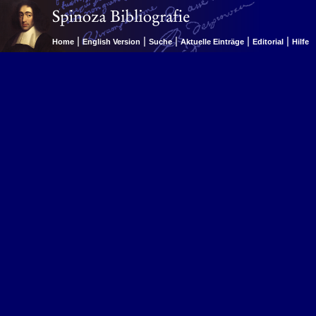
|
|
|
|
|
Home
English Version
Suche
Aktuelle Einträge
Editorial
Hilfe