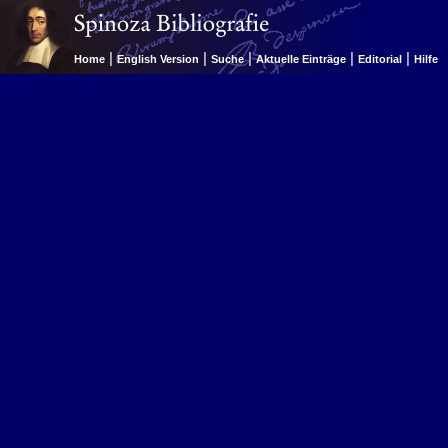
|
|
|
|
|
Home
English Version
Suche
Aktuelle Einträge
Editorial
Hilfe