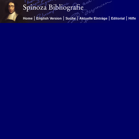
|
|
|
|
|
Home
English Version
Suche
Aktuelle Einträge
Editorial
Hilfe