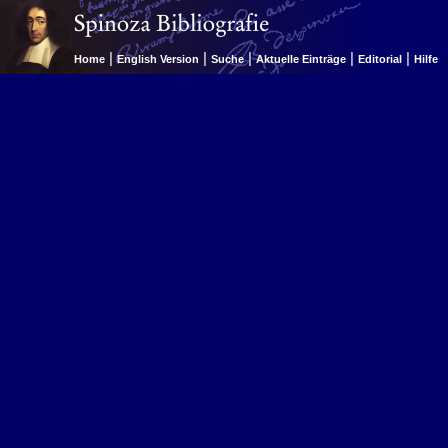
|
|
|
|
|
Home
English Version
Suche
Aktuelle Einträge
Editorial
Hilfe