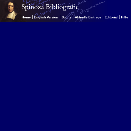
|
|
|
|
|
Home
English Version
Suche
Aktuelle Einträge
Editorial
Hilfe