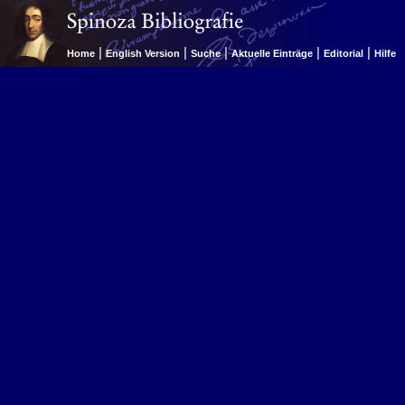
|
|
|
|
|
Home
English Version
Suche
Aktuelle Einträge
Editorial
Hilfe