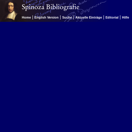
|
|
|
|
|
Home
English Version
Suche
Aktuelle Einträge
Editorial
Hilfe