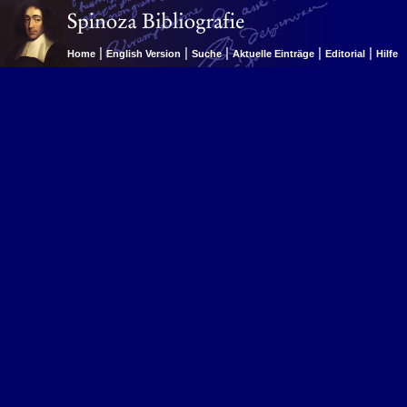
|
|
|
|
|
Home
English Version
Suche
Aktuelle Einträge
Editorial
Hilfe