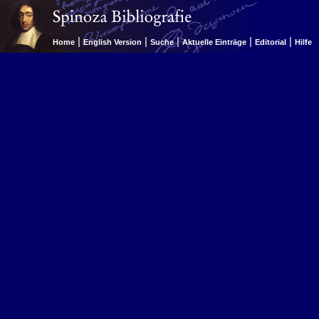
|
|
|
|
|
Home
English Version
Suche
Aktuelle Einträge
Editorial
Hilfe