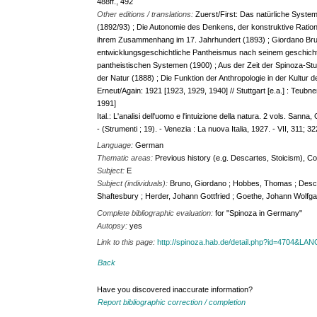
488ff., 492
Other editions / translations:
Zuerst/First: Das natürliche Syste
(1892/93) ; Die Autonomie des Denkens, der konstruktive Rati
ihrem Zusammenhang im 17. Jahrhundert (1893) ; Giordano Brun
entwicklungsgeschichtliche Pantheismus nach seinem geschich
pantheistischen Systemen (1900) ; Aus der Zeit der Spinoza-St
der Natur (1888) ; Die Funktion der Anthropologie in der Kultur 
Erneut/Again: 1921 [1923, 1929, 1940] // Stuttgart [e.a.] : Teubn
1991]
Ital.: L'analisi dell'uomo e l'intuizione della natura. 2 vols. San
- (Strumenti ; 19). - Venezia : La nuova Italia, 1927. - VII, 311; 
Language:
German
Thematic areas:
Previous history (e.g. Descartes, Stoicism), C
Subject:
E
Subject (individuals):
Bruno, Giordano ; Hobbes, Thomas ; Descar
Shaftesbury ; Herder, Johann Gottfried ; Goethe, Johann Wolfg
Complete bibliographic evaluation:
for "Spinoza in Germany"
Autopsy:
yes
Link to this page:
http://spinoza.hab.de/detail.php?id=4704&LA
Back
Have you discovered inaccurate information?
Report bibliographic correction / completion