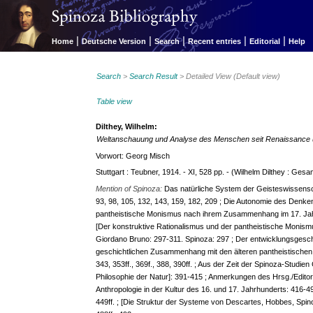
|
|
|
|
|
Home
Deutsche Version
Search
Recent entries
Editorial
Help
Search
>
Search Result
> Detailed View (Default view)
Table view
Dilthey, Wilhelm:
Weltanschauung und Analyse des Menschen seit Renaissance 
Vorwort: Georg Misch
Stuttgart : Teubner, 1914. - XI, 528 pp. - (Wilhelm Dilthey : Gesa
Mention of Spinoza:
Das natürliche System der Geisteswissensc
93, 98, 105, 132, 143, 159, 182, 209 ; Die Autonomie des Denke
pantheistische Monismus nach ihrem Zusammenhang im 17. Jahr
[Der konstruktive Rationalismus und der pantheistische Monismu
Giordano Bruno: 297-311. Spinoza: 297 ; Der entwicklungsgesc
geschichtlichen Zusammenhang mit den älteren pantheistischen S
343, 353ff., 369f., 388, 390ff. ; Aus der Zeit der Spinoza-Studie
Philosophie der Natur]: 391-415 ; Anmerkungen des Hrsg./Editor
Anthropologie in der Kultur des 16. und 17. Jahrhunderts: 416-492
449ff. ; [Die Struktur der Systeme von Descartes, Hobbes, Spinoza