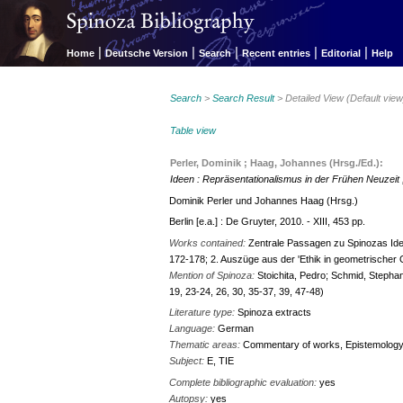
|
|
|
|
|
Home
Deutsche Version
Search
Recent entries
Editorial
Help
Search
>
Search Result
> Detailed View (Default view
Table view
Perler, Dominik ; Haag, Johannes (Hrsg./Ed.):
Ideen : Repräsentationalismus in der Frühen Neuzeit ;
Dominik Perler und Johannes Haag (Hrsg.)
Berlin [e.a.] : De Gruyter, 2010. - XIII, 453 pp.
Works contained:
Zentrale Passagen zu Spinozas Ide
172-178; 2. Auszüge aus der 'Ethik in geometrischer 
Mention of Spinoza:
Stoichita, Pedro; Schmid, Stephan
19, 23-24, 26, 30, 35-37, 39, 47-48)
Literature type:
Spinoza extracts
Language:
German
Thematic areas:
Commentary of works, Epistemology 
Subject:
E, TIE
Complete bibliographic evaluation:
yes
Autopsy:
yes