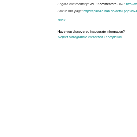
English commentary:
Vol. : Kommentare
URL:
http:/
Link to this page:
http://spinoza.hab.de/detail.php?
Back
Have you discovered inaccurate information?
Report bibliographic correction / completion