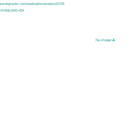
/www.degruyter.com/viewbooktoc/product/22735
id=14746&LANG=EN
Top of page