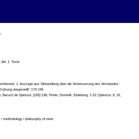
)
 Bd. 1: Texte
entheorie. 1. Auszüge aus 'Abhandlung über die Verbesserung des Verstandes':
Ordnung dargestellt': 179-195
: Baruch de Spinoza: [165]-196; Perler, Dominik: Einleitung: 1-52 (Spinoza: 9, 16,
/ methodology / philosophy of mind