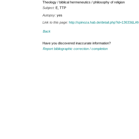
Theology / biblical hermeneutics / philosophy of religion
Subject:
E, TTP
Autopsy:
yes
Link to this page:
http://spinoza.hab.de/detail.php?id=13633&
Back
Have you discovered inaccurate information?
Report bibliographic correction / completion