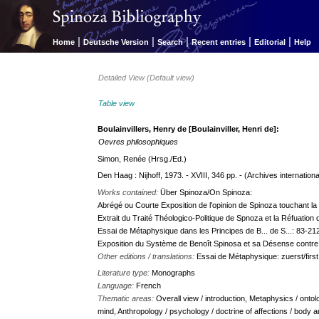
|
|
|
|
|
Home
Deutsche Version
Search
Recent entries
Editorial
Help
Detailed View (Default view)
Table view
Boulainvillers, Henry de [Boulainviller, Henri de]:
Oevres philosophiques
Simon, Renée (Hrsg./Ed.)
Den Haag : Nijhoff, 1973. - XVIII, 346 pp. - (Archives internationa
Works contained:
Über Spinoza/On Spinoza:
Abrégé ou Courte Exposition de l'opinion de Spinoza touchant la D
Extrait du Traité Théologico-Politique de Spnoza et la Réfuatio
Essai de Métaphysique dans les Principes de B... de S...: 83-21
Exposition du Système de Benoît Spinosa et sa Désense contre 
Other editions / translations:
Essai de Métaphysique: zuerst/first
Literature type:
Monographs
Language:
French
Thematic areas:
Overall view / introduction, Metaphysics / onto
mind, Anthropology / psychology / doctrine of affections / body an