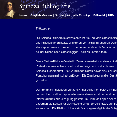
|
|
|
|
|
Home
English Version
Suche
Aktuelle Einträge
Editorial
Hilfe
Willkommen
Die Spinoza-Bibliografie setzt sich zum Ziel, so viele einschläg
und Philosophie Spinozas und deren Verhältnis zu anderen Denker
allen Sprachen und Ländern zu erfassen und durch Angabe der j
bei der Suche nach einschlägigen Titeln zu unterstützen.
Diese Online-Bibliografie wird in Zusammenarbeit mit einer stä
Redakteure aus zahlreichen Ländern aufgebaut und steht unter d
Spinoza-Gesellschaft. Die Grundlagen hierzu sowie die Schlu
Forschungsgemeinschaft gefördert. Die Einarbeitung alter Bestä
gefördert.
Der frommann-holzboog-Verlag e.K. hat seine Kompetenz im Bere
technischen und konzeptionell-strukturellen Gestaltung und Ver
Internetauftritts zur Verfügung gestellt. Im Sinne des open acc
dauerhaft die Kosten für die Nutzung eines Servers trägt, den fr
zugesichert. Die Phillips Universität Marburg ermöglicht die Spi