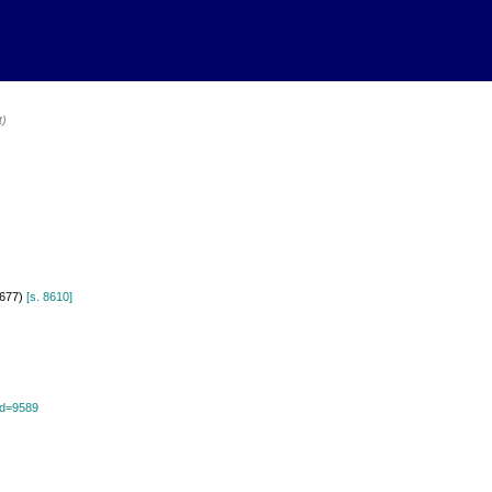
t)
1677)
[s. 8610]
?id=9589