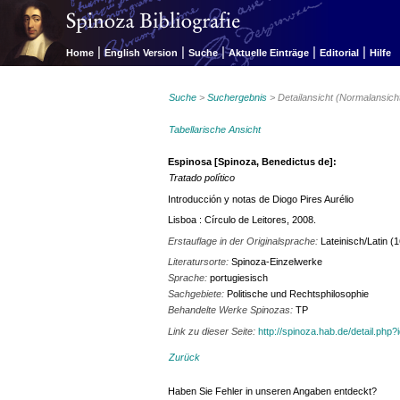
|
|
|
|
|
Home
English Version
Suche
Aktuelle Einträge
Editorial
Hilfe
Suche
>
Suchergebnis
> Detailansicht (Normalansich
Tabellarische Ansicht
Espinosa [Spinoza, Benedictus de]:
Tratado político
Introducción y notas de Diogo Pires Aurélio
Lisboa : Círculo de Leitores, 2008.
Erstauflage in der Originalsprache:
Lateinisch/Latin (
Literatursorte:
Spinoza-Einzelwerke
Sprache:
portugiesisch
Sachgebiete:
Politische und Rechtsphilosophie
Behandelte Werke Spinozas:
TP
Link zu dieser Seite:
http://spinoza.hab.de/detail.php
Zurück
Haben Sie Fehler in unseren Angaben entdeckt?