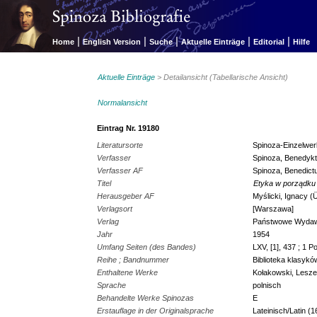
|
|
|
|
|
Home
English Version
Suche
Aktuelle Einträge
Editorial
Hilfe
Aktuelle Einträge
> Detailansicht (Tabellarische Ansicht)
Normalansicht
Eintrag Nr. 19180
Literatursorte
Spinoza-Einzelwe
Verfasser
Spinoza, Benedykt
Verfasser AF
Spinoza, Benedict
Titel
Etyka w porządku
Herausgeber AF
Myślicki, Ignacy (
Verlagsort
[Warszawa]
Verlag
Państwowe Wyda
Jahr
1954
Umfang Seiten (des Bandes)
LXV, [1], 437 ; 1 Po
Reihe ; Bandnummer
Biblioteka klasyków 
Enthaltene Werke
Kołakowski, Leszek:
Sprache
polnisch
Behandelte Werke Spinozas
E
Erstauflage in der Originalsprache
Lateinisch/Latin (