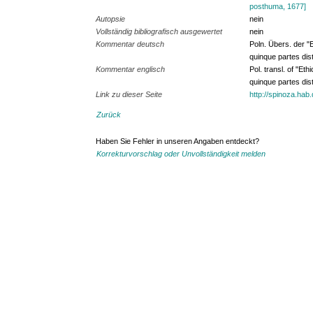
posthuma, 1677]
Autopsie
nein
Vollständig bibliografisch ausgewertet
nein
Kommentar deutsch
Poln. Übers. der "
quinque partes dist
Kommentar englisch
Pol. transl. of "Et
quinque partes dist
Link zu dieser Seite
http://spinoza.hab
Zurück
Haben Sie Fehler in unseren Angaben entdeckt?
Korrekturvorschlag oder Unvollständigkeit melden