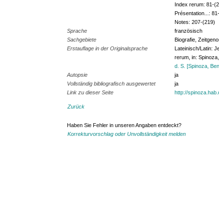
Index rerum: 81-(2
Présentation...: 8
Notes: 207-(219)
Sprache
französisch
Sachgebiete
Biografie, Zeitgen
Erstauflage in der Originalsprache
Lateinisch/Latin: J
rerum, in: Spinoz
d. S. [Spinoza, Be
Autopsie
ja
Vollständig bibliografisch ausgewertet
ja
Link zu dieser Seite
http://spinoza.hab
Zurück
Haben Sie Fehler in unseren Angaben entdeckt?
Korrekturvorschlag oder Unvollständigkeit melden