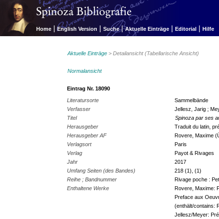
|
|
|
|
|
Home
English Version
Suche
Aktuelle Einträge
Editorial
Hilfe
Aktuelle Einträge
> Detailansicht (Tabellarische Ansicht)
Normalansicht
Eintrag Nr. 18090
Literatursorte
Sammelbände
Verfasser
Jellesz, Jarig ; Me
Titel
Spinoza par ses a
Herausgeber
Traduit du latin, 
Herausgeber AF
Rovere, Maxime (Üb
Verlagsort
Paris
Verlag
Payot & Rivages
Jahr
2017
Umfang Seiten (des Bandes)
218 (1), (1)
Reihe ; Bandnummer
Rivage poche : Pet
Enthaltene Werke
Rovere, Maxime: Pr
Preface aux Oeuvr
(enthält/contains: 
Jellesz/Meyer: Préf