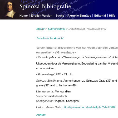
|
|
|
|
|
Home
English Version
Suche
Aktuelle Einträge
Editorial
Hilfe
Suche
>
Suchergebnis
> Detailansicht (Normalansicht)
Tabellarische Ansicht
Vereeniging tot Bevordering van het Vreemdelingen-verke
omstrekken <s'Gravenhage>:
Officieele gids voor s'Gravenhage, Scheveningen en omstrekk
Uitgegeven door de Vereeniging tot Bevordering van het Vreem
en omstrekken
s'Gravenhage1927. - 71 : Ill.
Spinoza-Erwähnung:
Anmerkungen zu Spinozas Grab (37) und s
grave (37) and to his home (48)
Literatursorte:
Monografien
Sprache:
niederländisch
Sachgebiete:
Biografie, Sonstiges
Link zu dieser Seite:
http://spinoza.hab.de/detail.php?id=17784
Zurück