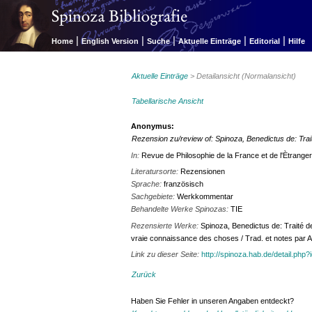
|
|
|
|
|
Home
English Version
Suche
Aktuelle Einträge
Editorial
Hilfe
Aktuelle Einträge
> Detailansicht (Normalansicht)
Tabellarische Ansicht
Anonymus:
Rezension zu/review of: Spinoza, Benedictus de: Trait
In:
Revue de Philosophie de la France et de l'Ètrange
Literatursorte:
Rezensionen
Sprache:
französisch
Sachgebiete:
Werkkommentar
Behandelte Werke Spinozas:
TIE
Rezensierte Werke:
Spinoza, Benedictus de: Traité de
vraie connaissance des choses / Trad. et notes par A. 
Link zu dieser Seite:
http://spinoza.hab.de/detail.php
Zurück
Haben Sie Fehler in unseren Angaben entdeckt?