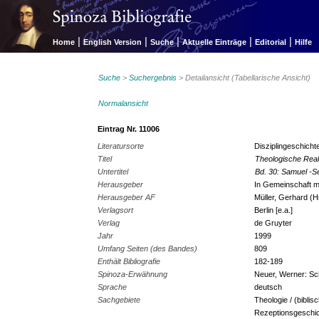
|
|
|
|
|
Home
English Version
Suche
Aktuelle Einträge
Editorial
Hilfe
Suche
>
Suchergebnis
> Detailansicht (Tabellarische Ansicht)
Normalansicht
Eintrag Nr. 11006
Literatursorte
Disziplingeschich
Titel
Theologische Rea
Untertitel
Bd. 30: Samuel -S
Herausgeber
In Gemeinschaft mi
Herausgeber AF
Müller, Gerhard (H
Verlagsort
Berlin [e.a.]
Verlag
de Gruyter
Jahr
1999
Umfang Seiten (des Bandes)
809
Enthält Bibliografie
182-189
Spinoza-Erwähnung
Neuer, Werner: Sc
Sprache
deutsch
Sachgebiete
Theologie / (biblis
Rezeptionsgeschi