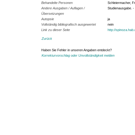
Behandelte Personen
Schleiermacher, Fr
Andere Ausgaben / Auflagen /
Studienausgabe. - 
Übersetzungen
Autopsie
ja
Vollständig bibliografisch ausgewertet
nein
Link zu dieser Seite
http://spinoza.hab
Zurück
Haben Sie Fehler in unseren Angaben entdeckt?
Korrekturvorschlag oder Unvollständigkeit melden