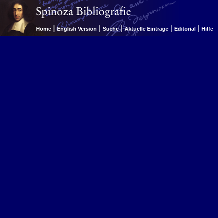
|
|
|
|
|
Home
English Version
Suche
Aktuelle Einträge
Editorial
Hilfe