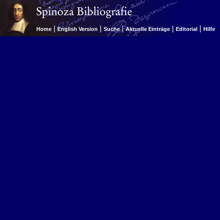
|
|
|
|
|
Home
English Version
Suche
Aktuelle Einträge
Editorial
Hilfe