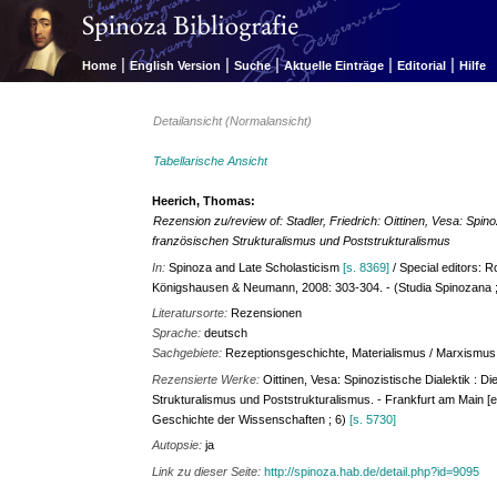
|
|
|
|
|
Home
English Version
Suche
Aktuelle Einträge
Editorial
Hilfe
Detailansicht (Normalansicht)
Tabellarische Ansicht
Heerich, Thomas:
Rezension zu/review of: Stadler, Friedrich: Oittinen, Vesa: Spin
französischen Strukturalismus und Poststrukturalismus
In:
Spinoza and Late Scholasticism
[s. 8369]
/ Special editors: 
Königshausen & Neumann, 2008: 303-304. - (Studia Spinozana ;
Literatursorte:
Rezensionen
Sprache:
deutsch
Sachgebiete:
Rezeptionsgeschichte, Materialismus / Marxismus
Rezensierte Werke:
Oittinen, Vesa: Spinozistische Dialektik : 
Strukturalismus und Poststrukturalismus. - Frankfurt am Main [e.
Geschichte der Wissenschaften ; 6)
[s. 5730]
Autopsie:
ja
Link zu dieser Seite:
http://spinoza.hab.de/detail.php?id=9095