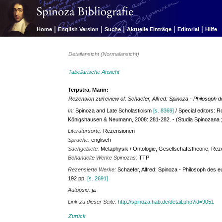
|
|
|
|
|
Home
English Version
Suche
Aktuelle Einträge
Editorial
Hilfe
Detailansicht (Normalansicht)
Tabellarische Ansicht
Terpstra, Marin:
Rezension zu/review of: Schaefer, Alfred: Spinoza - Philosoph
In:
Spinoza and Late Scholasticism
[s. 8369]
/ Special editors: 
Königshausen & Neumann, 2008: 281-282. - (Studia Spinozana ;
Literatursorte:
Rezensionen
Sprache:
englisch
Sachgebiete:
Metaphysik / Ontologie, Gesellschaftstheorie, Re
Behandelte Werke Spinozas:
TTP
Rezensierte Werke:
Schaefer, Alfred: Spinoza - Philosoph des e
192 pp.
[s. 2691]
Autopsie:
ja
Link zu dieser Seite:
http://spinoza.hab.de/detail.php?id=9051
Zurück