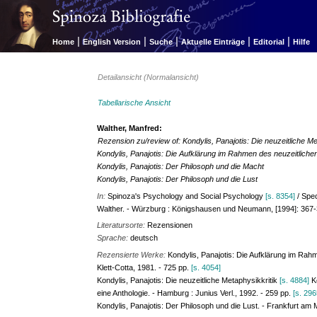
|
|
|
|
|
Home
English Version
Suche
Aktuelle Einträge
Editorial
Hilfe
Detailansicht (Normalansicht)
Tabellarische Ansicht
Walther, Manfred:
Rezension zu/review of: Kondylis, Panajotis: Die neuzeitliche Me
Kondylis, Panajotis: Die Aufklärung im Rahmen des neuzeitliche
Kondylis, Panajotis: Der Philosoph und die Macht
Kondylis, Panajotis: Der Philosoph und die Lust
In:
Spinoza's Psychology and Social Psychology
[s. 8354]
/ Spec
Walther. - Würzburg : Königshausen und Neumann, [1994]: 367-3
Literatursorte:
Rezensionen
Sprache:
deutsch
Rezensierte Werke:
Kondylis, Panajotis: Die Aufklärung im Rahm
Klett-Cotta, 1981. - 725 pp.
[s. 4054]
Kondylis, Panajotis: Die neuzeitliche Metaphysikkritik
[s. 4884]
Ko
eine Anthologie. - Hamburg : Junius Verl., 1992. - 259 pp.
[s. 296
Kondylis, Panajotis: Der Philosoph und die Lust. - Frankfurt am M