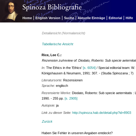
|
|
|
|
|
Home
English Version
Suche
Aktuelle Einträge
Editorial
Hilfe
Detailansicht (Normalansicht)
Tabellarische Ansicht
Rice, Lee C.:
Rezension zu/review of: Diodato, Roberto: Sub specie aeternitatis
In:
The Ethics in the 'Ethics'
[s. 6054]
/ Special editorial team: W.
Königshausen & Neumann, 1991: 307. - (Studia Spinozana ; 7)
Literatursorte:
Rezensionen
Sprache:
englisch
Rezensierte Werke:
Diodato, Roberto: Sub specie aeternitatis : 
1990. - 255 pp.
[s. 2905]
Autopsie:
ja
Link zu dieser Seite:
http://spinoza.hab.de/detail.php?id=8903
Zurück
Haben Sie Fehler in unseren Angaben entdeckt?