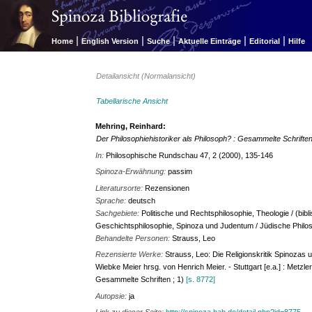
|
|
|
|
|
Home
English Version
Suche
Aktuelle Einträge
Editorial
Hilfe
Detailansicht (Normalansicht)
Tabellarische Ansicht
Mehring, Reinhard:
Der Philosophiehistoriker als Philosoph? : Gesammelte Schrifte
In:
Philosophische Rundschau 47, 2 (2000), 135-146
Spinoza-Erwähnung:
passim
Literatursorte:
Rezensionen
Sprache:
deutsch
Sachgebiete:
Politische und Rechtsphilosophie, Theologie / (bibl
Geschichtsphilosophie, Spinoza und Judentum / Jüdische Philo
Behandelte Personen:
Strauss, Leo
Rezensierte Werke:
Strauss, Leo: Die Religionskritik Spinozas 
Wiebke Meier hrsg. von Henrich Meier. - Stuttgart [e.a.] : Metzler
Gesammelte Schriften ; 1)
[s. 8772]
Autopsie:
ja