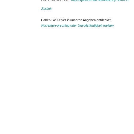
Link zu dieser Seite:
http://spinoza.hab.de/detail.php?id=8775
Zurück
Haben Sie Fehler in unseren Angaben entdeckt?
Korrekturvorschlag oder Unvollständigkeit melden