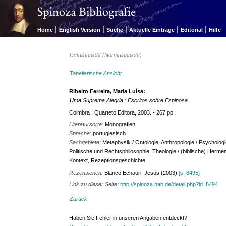
|
|
|
|
|
Home
English Version
Suche
Aktuelle Einträge
Editorial
Hilfe
Detailansicht (Normalansicht)
Tabellarische Ansicht
Ribeiro Ferreira, Maria Luísa:
Uma Suprema Alegria : Escritos sobre Espinosa
Coimbra : Quarteto Editora, 2003. - 267 pp.
Literatursorte:
Monografien
Sprache:
portugiesisch
Sachgebiete:
Metaphysik / Ontologie, Anthropologie / Psychologie
Politische und Rechtsphilosophie, Theologie / (biblische) Herme
Kontext, Rezeptionsgeschichte
Rezensionen:
Blanco Echauri, Jesús (2003)
[s. 8495]
Link zu dieser Seite:
http://spinoza.hab.de/detail.php?id=8494
Zurück
Haben Sie Fehler in unseren Angaben entdeckt?