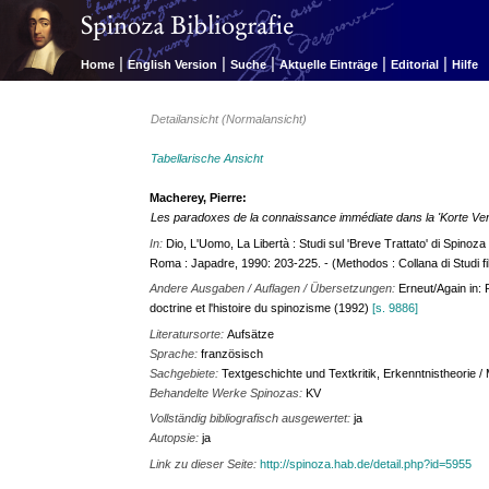
|
|
|
|
|
Home
English Version
Suche
Aktuelle Einträge
Editorial
Hilfe
Detailansicht (Normalansicht)
Tabellarische Ansicht
Macherey, Pierre:
Les paradoxes de la connaissance immédiate dans la 'Korte Ver
In:
Dio, L'Uomo, La Libertà : Studi sul 'Breve Trattato' di Spinoz
Roma : Japadre, 1990: 203-225. - (Methodos : Collana di Studi fil
Andere Ausgaben / Auflagen / Übersetzungen:
Erneut/Again in:
doctrine et l'histoire du spinozisme (1992)
[s. 9886]
Literatursorte:
Aufsätze
Sprache:
französisch
Sachgebiete:
Textgeschichte und Textkritik, Erkenntnistheorie /
Behandelte Werke Spinozas:
KV
Vollständig bibliografisch ausgewertet:
ja
Autopsie:
ja
Link zu dieser Seite:
http://spinoza.hab.de/detail.php?id=5955