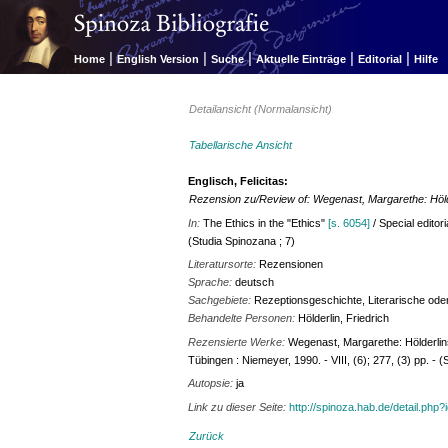
|
|
|
|
|
Home
English Version
Suche
Aktuelle Einträge
Editorial
Hilfe
Detailansicht (Normalansicht)
Tabellarische Ansicht
Englisch, Felicitas:
Rezension zu/Review of: Wegenast, Margarethe: Höld
In:
The Ethics in the "Ethics"
[s. 6054]
/ Special edito
(Studia Spinozana ; 7)
Literatursorte:
Rezensionen
Sprache:
deutsch
Sachgebiete:
Rezeptionsgeschichte, Literarische oder
Behandelte Personen:
Hölderlin, Friedrich
Rezensierte Werke:
Wegenast, Margarethe: Hölderlin
Tübingen : Niemeyer, 1990. - VIII, (6); 277, (3) pp. - 
Autopsie:
ja
Link zu dieser Seite:
http://spinoza.hab.de/detail.php
Zurück