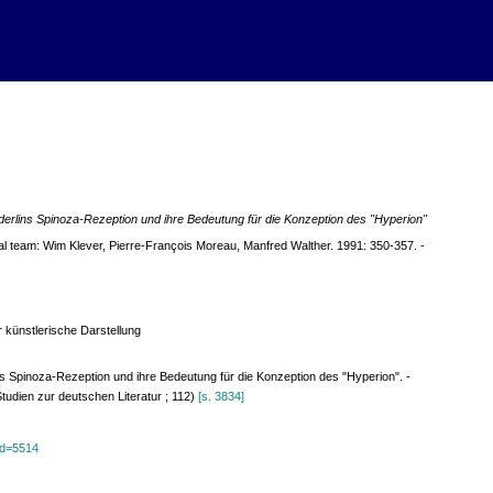
erlins Spinoza-Rezeption und ihre Bedeutung für die Konzeption des "Hyperion"
rial team: Wim Klever, Pierre-François Moreau, Manfred Walther. 1991: 350-357. -
 künstlerische Darstellung
s Spinoza-Rezeption und ihre Bedeutung für die Konzeption des "Hyperion". -
(Studien zur deutschen Literatur ; 112)
[s. 3834]
?id=5514