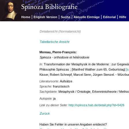
|
|
|
|
|
Home
English Version
Suche
Aktuelle Einträge
Editorial
Hilfe
Detailansicht (Normalansicht)
Tabellarische Ansicht
Moreau, Pierre-François:
Spinoza - orthodoxie et hétérodoxie
In:
Transformation der Metaphysik in die Moderne : zur Gegewärt
Philosophie Spinozas ; [Manfred Walther zum 65. Geburtstag]
[s
Kisser, Robert Schnepf, Marcel Senn, Jürgen Stenzel. - Würzb
Literatursorte:
Aufsätze
Sprache:
französisch
Sachgebiete:
Metaphysik / Ontologie, Erkenntnistheorie / Method
Autopsie:
ja
Link zu dieser Seite:
http://spinoza.hab.de/detail.php?id=5426
Zurück
Haben Sie Fehler in unseren Angaben entdeckt?