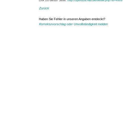
Link zu dieser Seite:
http://spinoza.hab.de/detail.php?id=4909
Zurück
Haben Sie Fehler in unseren Angaben entdeckt?
Korrekturvorschlag oder Unvollständigkeit melden