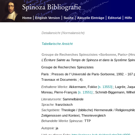
|
|
|
|
|
Home
English Version
Suche
Aktuelle Einträge
Editorial
Hilfe
Detailansicht (Normalansicht)
Tabellarische Ansicht
Groupe de Recherches Spinozistes <Sorbonne, Paris> (Hrsg
L'Écriture Sainte au Temps de Spinoza et dans la Système Spin
Groupe de Recherches Spinozistes
Paris : Presses de l' Université de Paris-Sorbonne, 1992. - 167
Traveaux et Documents ; 4).
Enthaltene Werke:
Akkermann, Fokke
[s. 13553]
; Lagrée, Jaqu
Moreau, Pierre-François
[s. 13551]
; Schmidt-Biggemann, Wilh
Literatursorte:
Sammelbände
Sprache:
französisch
Sachgebiete:
Theologie / (biblische) Hermeneutik / Religionsphi
Zeitgenossen und Kontext, Theorievergleich
Behandelte Werke Spinozas:
TTP
Autopsie:
ja