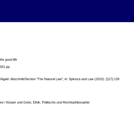
he good life
 261 pp.
/Again: Abschnitt/Section "The Natural Law", in: Spinoza and Law (2015): [117]-139
hre / Körper und Geist, Ethik, Politische und Rechtsphilosophie