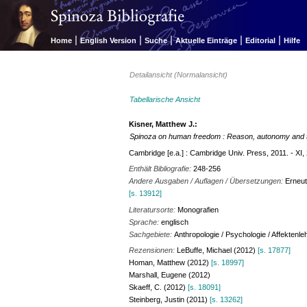
|
|
|
|
|
Home
English Version
Suche
Aktuelle Einträge
Editorial
Hilfe
Detailansicht (Normalansicht)
Tabellarische Ansicht
Kisner, Matthew J.:
Spinoza on human freedom : Reason, autonomy and t
Cambridge [e.a.] : Cambridge Univ. Press, 2011. - XI,
Enthält Bibliografie:
248-256
Andere Ausgaben / Auflagen / Übersetzungen:
Erneut
[s. 13912]
Literatursorte:
Monografien
Sprache:
englisch
Sachgebiete:
Anthropologie / Psychologie / Affektenle
Rezensionen:
LeBuffe, Michael (2012)
[s. 17877]
Homan, Matthew (2012)
[s. 18997]
Marshall, Eugene (2012)
Skaeff, C. (2012)
[s. 18091]
Steinberg, Justin (2011)
[s. 13262]