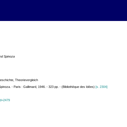
 and Spinoza
eschichte, Theorievergleich
inoza. - Paris : Gallimard, 1946. - 323 pp. - (Bibliothèque des Idées)
[s. 2304]
?id=2479