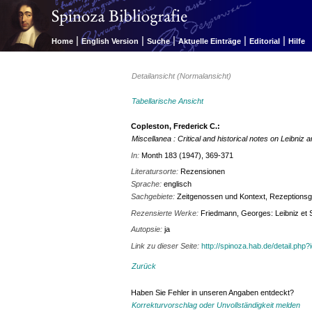
|
|
|
|
|
Home
English Version
Suche
Aktuelle Einträge
Editorial
Hilfe
Detailansicht (Normalansicht)
Tabellarische Ansicht
Copleston, Frederick C.:
Miscellanea : Critical and historical notes on Leibniz
In:
Month 183 (1947), 369-371
Literatursorte:
Rezensionen
Sprache:
englisch
Sachgebiete:
Zeitgenossen und Kontext, Rezeptionsg
Rezensierte Werke:
Friedmann, Georges: Leibniz et Sp
Autopsie:
ja
Link zu dieser Seite:
http://spinoza.hab.de/detail.php
Zurück
Haben Sie Fehler in unseren Angaben entdeckt?
Korrekturvorschlag oder Unvollständigkeit melden