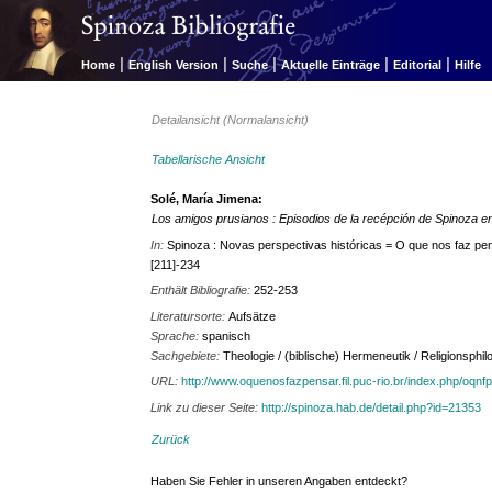
|
|
|
|
|
Home
English Version
Suche
Aktuelle Einträge
Editorial
Hilfe
Detailansicht (Normalansicht)
Tabellarische Ansicht
Solé, María Jimena:
Los amigos prusianos : Episodios de la recépción de Spinoza en 
In:
Spinoza : Novas perspectivas históricas = O que nos faz pen
[211]-234
Enthält Bibliografie:
252-253
Literatursorte:
Aufsätze
Sprache:
spanisch
Sachgebiete:
Theologie / (biblische) Hermeneutik / Religionsph
URL:
http://www.oquenosfazpensar.fil.puc-rio.br/index.php/oqnfp
Link zu dieser Seite:
http://spinoza.hab.de/detail.php?id=21353
Zurück
Haben Sie Fehler in unseren Angaben entdeckt?