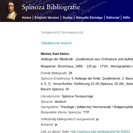
|
|
|
|
|
Home
English Version
Suche
Aktuelle Einträge
Editorial
Hilfe
Detailansicht (Normalansicht)
Tabellarische Ansicht
Michel, Karl-Heinz:
Anfänge der Bibelkritik : Quellentexte aus Orthodoxie und Aufkl
Wuppertal : Brockhaus, 1985. - 125 pp. - (TVG : Monographien
Enthält Bibliografie:
28
Spinoza-Erwähnung:
II. Anfänge der Kritik, Quellentexte. 2. B
4, 5, 7) ; ferner/further: Einführung 23-28 (Spinoza: 25-28) ; Arb
Baruch Spinoza: 29
Literatursorte:
Spinoza-Textauszüge
Sprache:
deutsch
Sachgebiete:
Theologie / (biblische) Hermeneutik / Religionsphil
Behandelte Werke Spinozas:
TTP
Vollständig bibliografisch ausgewertet:
ja
Autopsie:
ja
Link zu dieser Seite:
http://spinoza.hab.de/detail.php?id=20631